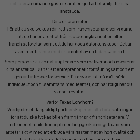
och återkommande gäster samt en god arbetsmiljö för dina
anställda.
Dina erfarenheter
För att du ska lyckas i din roll som franchisetagare ser vi gärna
att du har erfarenhet från restaurangbranschen eller
franchiseföretag samt att du har goda datorkunskaper. Det är
även meriterande med erfarenhet av en ledarskapsroll.
Som person är du en naturlig ledare som motiverar och inspirerar
dina anställda. Du har ett entreprenöriellt förhållningsätt och ett
genuint intresse för service. Du drivs av att nå mål, både
individuellt och tillsammans med teamet, och har roligt när du
skapar resultat.
Varför Texas Longhorn?
Vi erbjuder ett långsiktigt partnerskap med alla förutsättningar
för att du ska lyckas bli en framgångsrik franchisetagare. Vi
erbjuder ett unikt koncept med hög igenkänningsfaktor som
arbetar aktivt med att erbjuda våra gäster mat av hög kvalité och
tillagat med kärlek. Ett koncept du kan vara stolt över.