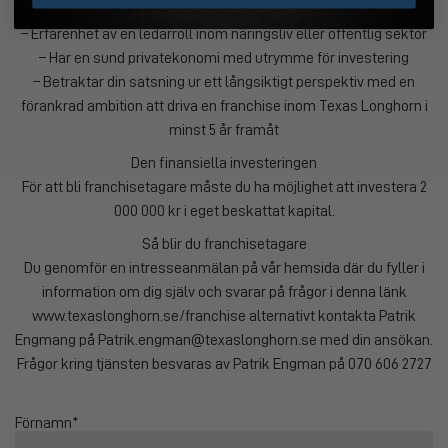
brottsregistret
– Erfarenhet av en ledarroll inom näringsliv eller offentlig sektor
– Har en sund privatekonomi med utrymme för investering
– Betraktar din satsning ur ett långsiktigt perspektiv med en
förankrad ambition att driva en franchise inom Texas Longhorn i
minst 5 år framåt
Den finansiella investeringen
För att bli franchisetagare måste du ha möjlighet att investera 2
000 000 kr i eget beskattat kapital.
Så blir du franchisetagare
Du genomför en intresseanmälan på vår hemsida där du fyller i
information om dig själv och svarar på frågor i denna länk
www.texaslonghorn.se/franchise alternativt kontakta Patrik
Engmang på Patrik.engman@texaslonghorn.se med din ansökan.
Frågor kring tjänsten besvaras av Patrik Engman på 070 606 2727
Förnamn*