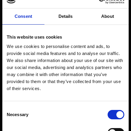
Vad är öppettiderna?
Consent
Details
About
Du hittar restaurangernas öppettider under ”Våra
restauranger”. Välj den restaurang du vill besöka
This website uses cookies
i menyn– där kan du se öppettider, restaurangens
We use cookies to personalise content and ads, to
adress och annan kontaktinformation.
provide social media features and to analyse our traffic.
We also share information about your use of our site with
our social media, advertising and analytics partners who
may combine it with other information that you’ve
Hur bokar jag bord?
provided to them or that they’ve collected from your use
of their services.
Du kan boka bord för varje enskild restaurang
HUNGRY FOR UPDATES?
under fliken ”boka bord”. Välj den restaurang du
Få de senaste erbjudandena och nyheterna direkt i din inbox!
vill besöka i menyn och boka bord för den
Consent
Email
Necessary
Selection
tidpunkt du vill besöka oss.
Restaurang