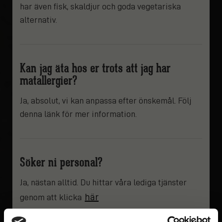
har även fisk, skaldjur och goda vegetariska
alternativ.
Kan jag äta hos er trots att jag har
matallergier?
Ja, absolut, vi kan anpassa efter önskemål. Följ
denna länk för mer information.
Söker ni personal?
Ja, nästan alltid. Du hittar våra lediga tjänster
här
genom att klicka