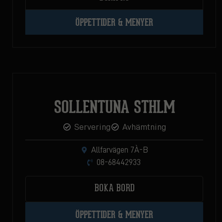
ÖPPETTIDER & MENYER
SOLLENTUNA STHLM
Servering
Avhämtning
Allfarvägen 7À-B
08-68442933
BOKA BORD
ÖPPETTIDER & MENYER