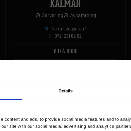
KALMAR
Servering
Avhämtning
Norra Långgatan 1
072-231 82 82
BOKA BORD
ÖPPETTIDER & MENYER
Details
HUNGRY FOR UPDATES?
Få de senaste erbjudandena och nyheterna direkt i din inbox!
ÖSTERSUND
e content and ads, to provide social media features and to analy
 our site with our social media, advertising and analytics partn
Servering
Avhämtning