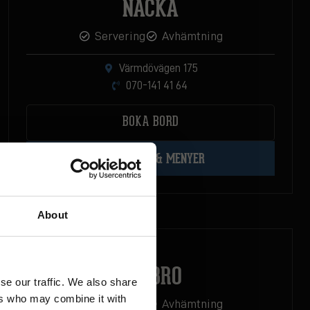
NACKA
Servering
Avhämtning
Värmdövägen 175
070-141 41 64
BOKA BORD
ÖPPETTIDER & MENYER
About
ÖREBRO
se our traffic. We also share
ers who may combine it with
Servering
Avhämtning