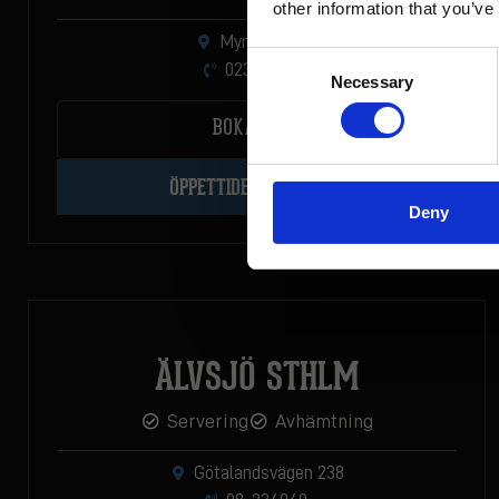
other information that you’ve
Restau
Myntgatan 10
Consent
023-232 09
Necessary
Selection
BOKA BORD
ÖPPETTIDER & MENYER
Deny
ÄLVSJÖ STHLM
Servering
Avhämtning
Götalandsvägen 238