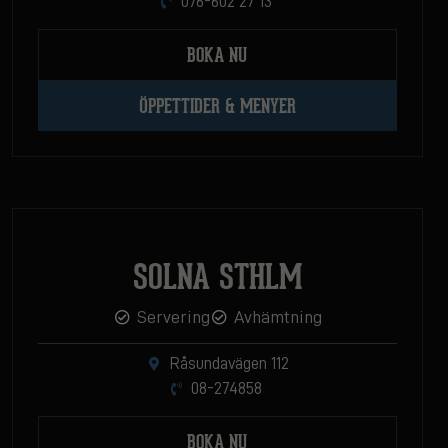
076-602 27 13
BOKA NU
ÖPPETTIDER & MENYER
SOLNA STHLM
Servering
Avhämtning
Råsundavägen 112
08-274858
BOKA NU