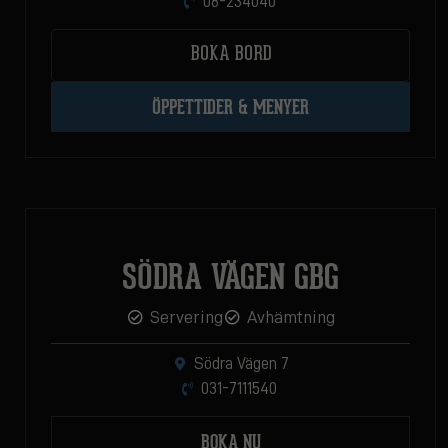
08-234040
BOKA BORD
ÖPPETTIDER & MENYER
SÖDRA VÄGEN GBG
Servering
Avhämtning
Södra Vägen 7
031-7111540
BOKA NU