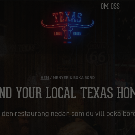
OM OSS
HEM
/ MENYER & BOKA BORD
IND YOUR LOCAL TEXAS HO
j den restaurang nedan som du vill boka bor