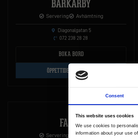
BARKARBY
Servering
Avhämtning
Diagonalgatan 5
072 238 28 28
BOKA BORD
ÖPPETTIDER & MENYER
Consent
This website uses cookies
FALUN
We use cookies to personalis
Email
information about your use of
Servering
Avhämtning