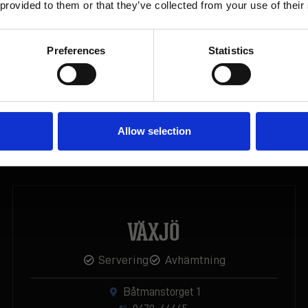
 provided to them or that they’ve collected from your use of their
rang
Storgatan 29
063-102288
Preferences
Statistics
SIGN UP!
BOKA NU
ÖPPETTIDER & MENYER
Allow selection
VÄXJÖ
Servering
Avhämtning
Båtmanstorget 1