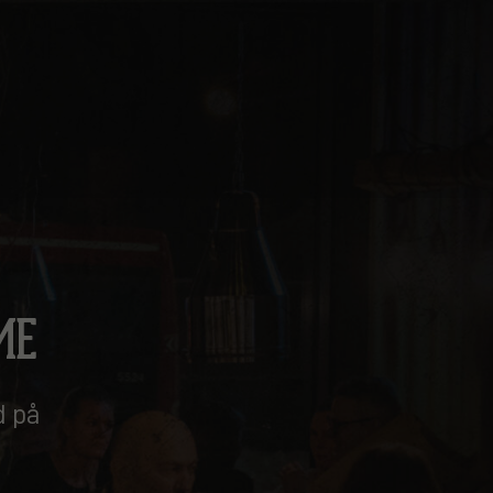
ME
d på