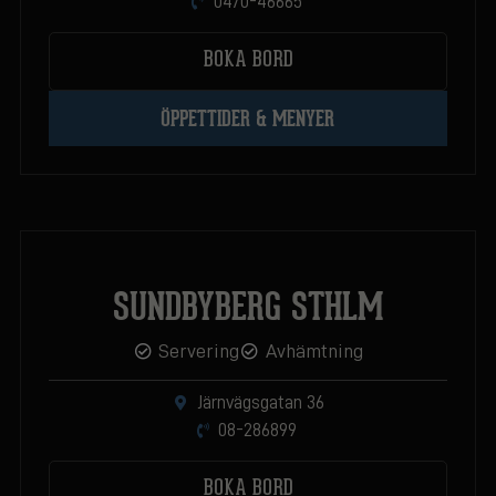
0470-46665
BOKA BORD
ÖPPETTIDER & MENYER
SUNDBYBERG STHLM
Servering
Avhämtning
Järnvägsgatan 36
08-286899
BOKA BORD