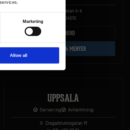
 services.
Kungsgatan 4-6
019-104010
Marketing
BOKA BORD
ÖPPETTIDER & MENYER
Allow all
UPPSALA
Servering
Avhämtning
Dragarbrunnsgatan 19