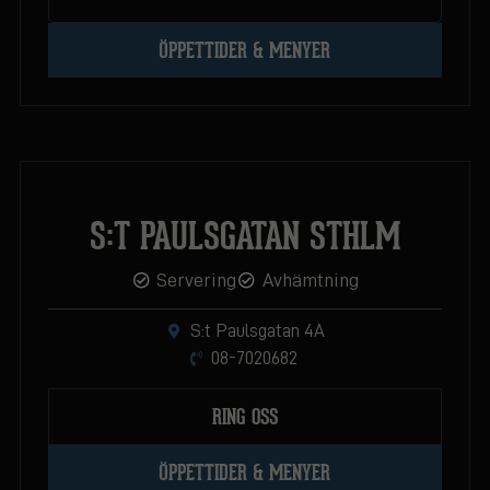
ÖPPETTIDER & MENYER
S:T PAULSGATAN STHLM
Servering
Avhämtning
S:t Paulsgatan 4A
08-7020682
RING OSS
ÖPPETTIDER & MENYER