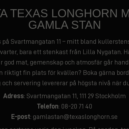
TA TEXAS LONGHORN MI
GAMLA STAN
s på Svartmangatan 11 – mitt bland kullerste
varter, bara ett stenkast från Lilla Nygatan. 
r god mat, gemenskap och atmosfär går hand i
 riktigt fin plats för kvällen? Boka gärna bord s
och servering levererar på högsta nivå när d
Adress
: Svartmangatan 11, 111 29 Stockholm
Telefon
:
08-20 71 40
E-post
:
gamlastan@texaslonghorn.se