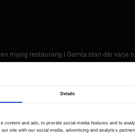
r en mysig restaurang i Gamla stan där varje t
rerade smaker och
äkta grillglädje
? Då vill vi b
rn – här får du smaka på södra USA mitt i Sto
 När du kliver in hos oss möts du av värmen frå
Details
lkomnande miljö där generösa portioner delas
HUNGRY FOR UPDATES?
och små sällskap.
Få de senaste erbjudandena och nyheterna direkt i din inbox!
 en helkväll fylld av grillade favoriter, noga ut
e content and ads, to provide social media features and to analy
 our site with our social media, advertising and analytics partn
ihet som värmer långt efter sista tuggan. Kansk