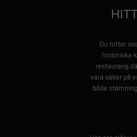
HIT
Du hittar os
historiska k
restaurang dä
vara säker på en
både stämning 