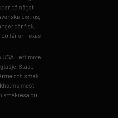
uder på något
svenska bistros,
nger där fisk,
s du får en Texas
a USA – ett möte
glädje. Släpp
 värme och smak.
ockholms mest
 en smakresa du