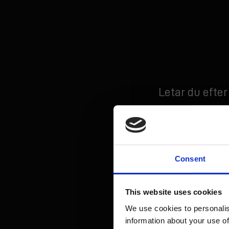
Letar du efte
Texas-inspi
Texas Longho
äldsta kvarter.
Consent
avslappnad, vä
This website uses cookies
Hos oss får du
We use cookies to personalis
Email
information about your use of
och en gästfr