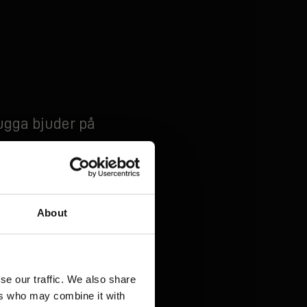
ugga bjuder på
juda in dig till
ckholms allra
n grillen och en
About
 med både stora
valda tillbehör
se our traffic. We also share
ers who may combine it with
e vill du fira