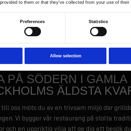
 provided to them or that they’ve collected from your use of their
, boka bord för att samla släkt och vänner ell
rang
fter en promenad bland Gamla stans kullerst
Preferences
Statistics
änna sig hemma och ser alltid till att ditt besö
SIGN UP!
plats i vår restaurang och känn dig varmt vä
egen Texas-oas i hjärtat av Stockholm.
Allow selection
 PÅ SÖDERN I GAMLA 
CKHOLMS ÄLDSTA KVA
 till oss möts du av en trivsam miljö där grill
gen. Vi bygger vår restaurang på stolta tradit
r och en uppriktig vilja att ge dig ett besök 