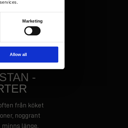
 services.
er bara unna dig
ensgator. Vi gör
Marketing
k blir lite extra
lkommen till din
Allow all
STAN -
RTER
doften från köket
ioner, noggrant
du minns länge.