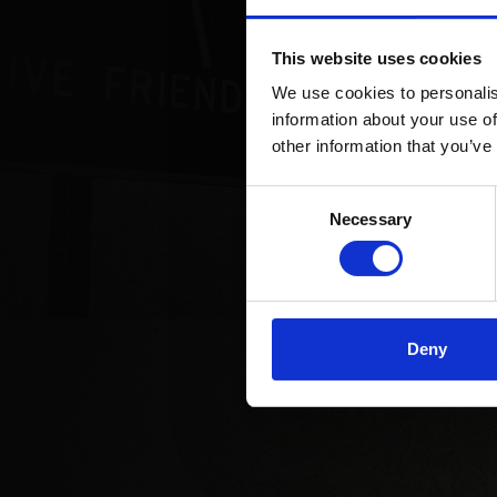
Texas Long
Valhallavägen 
114 41 Stockho
This website uses cookies
Mail: info@tex
We use cookies to personalis
Email
OBS! Vi tar inte em
information about your use of
RESTAUR
other information that you’ve
Restau
Telefonnummer t
VÅRA RESTAURAN
Consent
Necessary
Selection
Deny