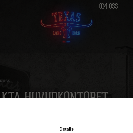
OM OSS
A OSS
AKTA HUVUDKONTORET
 att höra av dig om du har frågor om oss, våra
ar, rekryteringar eller om ditt besök hos oss
Details