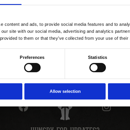
HUNGRY FOR UPDATES?
horn Huvudkontor
128
lm
Få de senaste erbjudandena och nyheterna direkt i din inbox!
aslonghorn.se
e content and ads, to provide social media features and to analy
ot bordsbokningar på huvudkontoret
 our site with our social media, advertising and analytics partn
ANGER
 provided to them or that they’ve collected from your use of their
rang
ill restaurangerna hittar du på respektive restaurang sida.
GER
Preferences
Statistics
SIGN UP!
Allow selection