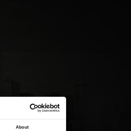
 produkter,
About