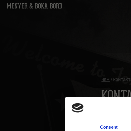
MENYER & BOKA BORD
HEM
/ KONTAKT
KONT
Tveka inte
etablering
Consent