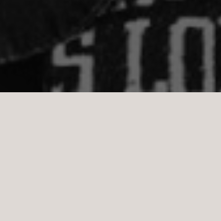
BLI EN DEL AV
TEXAS LONGHORN
Vi söker just nu nya stjärnor till flera av våra
restauranger. Är du serviceinriktad med en naturlig
personlighet och bra kunskaper från servering eller
kök, tycker vi att du ska söka jobb hos oss. Helst idag!