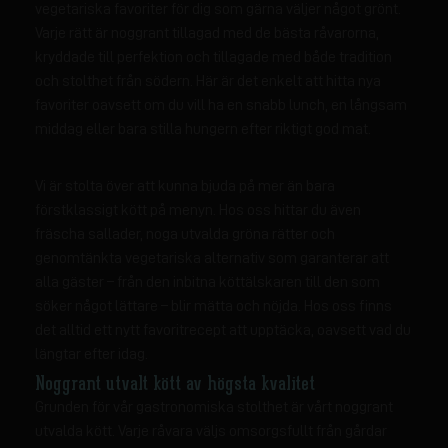
vegetariska favoriter för dig som gärna väljer något grönt.
Varje rätt är noggrant tillagad med de bästa råvarorna,
kryddade till perfektion och tillagade med både tradition
och stolthet från södern. Här är det enkelt att hitta nya
favoriter oavsett om du vill ha en snabb lunch, en långsam
middag eller bara stilla hungern efter riktigt god mat.
Vi är stolta över att kunna bjuda på mer än bara
förstklassigt kött på menyn. Hos oss hittar du även
fräscha sallader, noga utvalda gröna rätter och
genomtänkta vegetariska alternativ som garanterar att
alla gäster – från den inbitna köttälskaren till den som
söker något lättare – blir mätta och nöjda. Hos oss finns
det alltid ett nytt favoritrecept att upptäcka, oavsett vad du
längtar efter idag.
Noggrant utvalt kött av högsta kvalitet
Grunden för vår gastronomiska stolthet är vårt noggrant
utvalda kött. Varje råvara väljs omsorgsfullt från gårdar