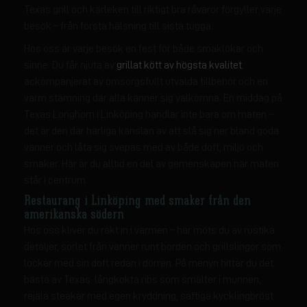
Texas grill och kärleken till riktigt bra råvaror förgyller varje
besök – från första hälsning till sista tugga.
Hos oss är varje besök en fest för både smaklökar och
sinne. Du får njuta av
grillat kött av högsta kvalitet
,
ackompanjerat av omsorgsfullt utvalda tillbehör och en
varm stämning där alla känner sig välkomna. En middag på
Texas Longhorn i Linköping handlar inte bara om maten –
det är den där härliga känslan av att slå sig ner bland goda
vänner och låta sig svepas med av både doft, miljö och
smaker. Här är du alltid en del av gemenskapen när maten
står i centrum.
Restaurang i Linköping med smaker från den
amerikanska södern
Hos oss kliver du rakt in i värmen – här möts du av rustika
detaljer, sorlet från vänner runt borden och grillslingor som
lockar med sin doft redan i dörren. På menyn hittar du det
bästa av Texas: långkokta ribs som smälter i munnen,
rejäla steakar med egen kryddning, saftiga kycklingbröst