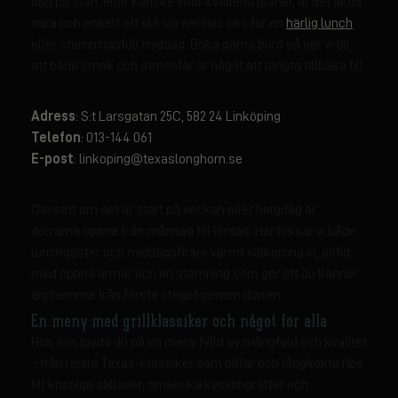
dag på stan, eller kanske inför kvällens planer, är det alltid
nära och enkelt att slå sig ner hos oss för en
härlig lunch
eller stämningsfull middag. Boka gärna bord så ser vi till
att både smak och atmosfär är något att längta tillbaka till.
Adress
: S:t Larsgatan 25C, 582 24 Linköping
Telefon
:
013-144 061
E-post
:
linkoping@texaslonghorn.se
Oavsett om det är start på veckan eller helgdag är
dörrarna öppna från måndag till lördag. Här hälsar vi både
lunchgäster och middagsfirare varmt välkomna in, alltid
med öppna armar och en stämning som gör att du känner
dig hemma från första steget genom dörren.
En meny med grillklassiker och något för alla
Hos oss bjuds du på en meny fylld av mångfald och kvalitet
– från rejäla Texas-klassiker som biffar och långkokta ribs
till krispiga sallader, smakrika kycklingrätter och