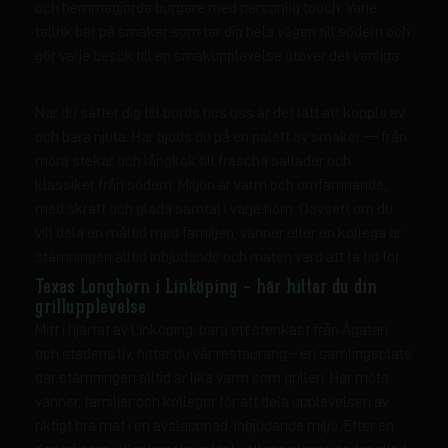
och hemmagjorda burgare med personlig touch. Varje
tallrik bär på smaker som tar dig hela vägen till södern och
gör varje besök till en smakupplevelse utöver det vanliga.
När du sätter dig till bords hos oss är det lätt att koppla av
och bara njuta. Här bjuds du på en palett av smaker — från
möra stekar och långkok till fräscha sallader och
klassiker från södern. Miljön är varm och omfamnande,
med skratt och glada samtal i varje hörn. Oavsett om du
vill dela en måltid med familjen, vänner eller en kollega är
stämningen alltid inbjudande och maten värd att ta tid för.
Texas Longhorn i Linköping – här hittar du din
grillupplevelse
Mitt i hjärtat av Linköping, bara ett stenkast från Ågatan
och stadens liv, hittar du vår restaurang – en samlingsplats
där stämningen alltid är lika varm som grillen. Här möts
vänner, familjer och kollegor för att dela upplevelsen av
riktigt bra mat i en avslappnad, inbjudande miljö. Efter en