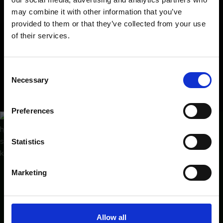
may combine it with other information that you’ve
Hur kan jag boka bord hos er?
provided to them or that they’ve collected from your use
of their services.
Vilka öppettider har ni?
HUNGRY FOR UPDATES?
Har ni barnmeny?
Få de senaste erbjudandena och nyheterna direkt i din inbox!
Consent
Email
Necessary
Selection
Erbjuder ni vegetariska alternativ på menyn?
Restaurang
Preferences
SIGN UP!
Statistics
Marketing
Allow all