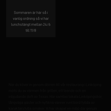
Sommaren är här så i
vanlig ordning så vi har
lunchstängt mellan 24/6
till 11/8
När du kliver in genom dörren till vår restaurang i Linköping
möts du av värmen från grillen, ett leende och en
inbjudande doft av Texas. Här samlas lokala Linköpingsbor,
långväga gäster och nyfikna vänner runt bord fyllda av
karaktärsfulla smaker. Vi har skapat en miljö där genuin