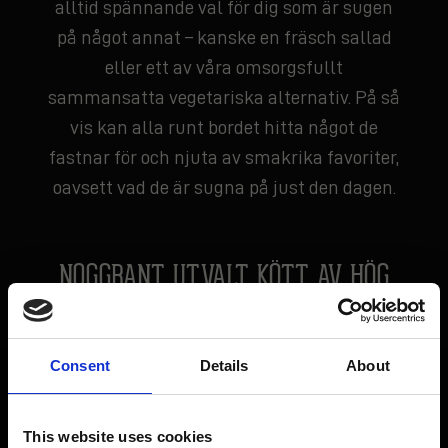
alltid spännande val för dig som är sugen
på något annat – kanske en fräsch sallad
eller ett av våra omsorgsfullt
sammansatta vegetariska alternativ. På så
vis kan alla runt bordet hitta något de
fastnar för och njuta av smakrika favoriter,
oavsett vad de är sugna på just den dagen.
NOGGRANT UTVALT KÖTT AV HÖG
KVALITET
Vi har alltid satt en ära i att välja ut riktigt
Consent
Details
About
fint svenskt nötkött från gårdar där kvalitet
och djurvälfärd alltid står i centrum. Våra
kockar hanterar varje råvara med både
This website uses cookies