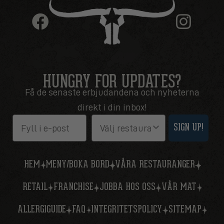
HUNGRY FOR UPDATES?
Få de senaste erbjudandena och nyheterna
direkt i din inbox!
Email
Restaurang
SIGN UP!
HEM
MENY/BOKA BORD
VÅRA RESTAURANGER
RETAIL
FRANCHISE
JOBBA HOS OSS
VÅR MAT
ALLERGIGUIDE
FAQ
INTEGRITETSPOLICY
SITEMAP