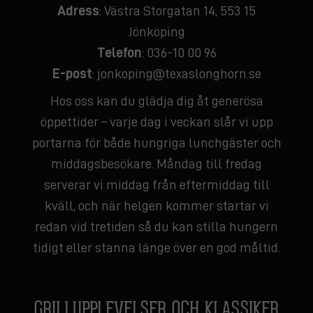
Adress
: Västra Storgatan 14, 553 15
Jönköping
Telefon
:
036-10 00 96
E-post
:
jonkoping@texaslonghorn.se
Hos oss kan du glädja dig åt generösa
öppettider – varje dag i veckan slår vi upp
portarna för både hungriga lunchgäster och
middagsbesökare. Måndag till fredag
serverar vi middag från eftermiddag till
kväll, och när helgen kommer startar vi
redan vid tretiden så du kan stilla hungern
tidigt eller stanna länge över en god måltid.
GRILLUPPLEVELSER OCH KLASSIKER