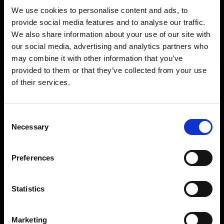
respekt och stor kunnighet, och ser till att
We use cookies to personalise content and ads, to
provide social media features and to analyse our traffic.
varje bit blir precis så smakrik och mör som
We also share information about your use of our site with
den ska. Oavsett om vi kryddar med
our social media, advertising and analytics partners who
klassiska Texas-blandningar eller blandar
may combine it with other information that you’ve
in något lokalt från trakten kan du lita på
provided to them or that they’ve collected from your use
of their services.
att det du får på tallriken håller högsta
HUNGRY FOR UPDATES?
möjliga standard och bjuder på
Få de senaste erbjudandena och nyheterna direkt i din inbox!
minnesvärda smaker varje gång.
Consent
Email
Necessary
Selection
Restaurang
BESTÄLL TAKE AWAY OCH NJUT AV
Preferences
SAMMA GODA MAT HEMMA
SIGN UP!
Statistics
Känner du för att njuta av maten hemma,
kanske i soffan eller runt köksbordet med
Marketing
familjen? Då kan du ta med dig våra