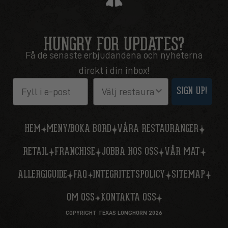
HUNGRY FOR UPDATES?
Få de senaste erbjudandena och nyheterna
direkt i din inbox!
Email
Restaurang
SIGN UP!
HEM
MENY/BOKA BORD
VÅRA RESTAURANGER
RETAIL
FRANCHISE
JOBBA HOS OSS
VÅR MAT
ALLERGIGUIDE
FAQ
INTEGRITETSPOLICY
SITEMAP
OM OSS
KONTAKTA OSS
COPYRIGHT TEXAS LONGHORN 2026