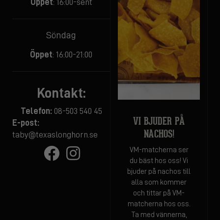
Öppet
: 16:00-sent
Söndag
Öppet
: 16:00-21:00
Kontakt:
Telefon:
08-503 540 45
VI BJUDER PÅ
E-post:
NACHOS!
taby@texaslonghorn.se
VM-matcherna ser
du bäst hos oss! Vi
bjuder på nachos till
alla som kommer
och tittar på VM-
matcherna hos oss.
Ta med vännerna,