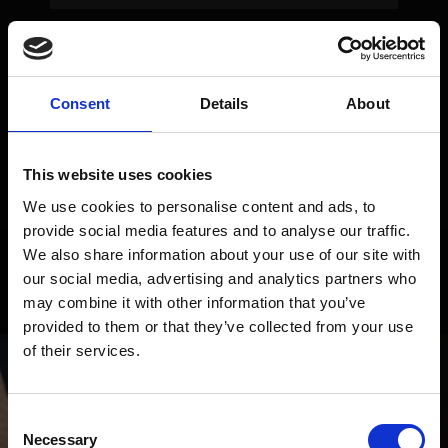
Kan man boka bord för större sällskap?
Consent
Details
About
Erbjuder ni barnmeny?
This website uses cookies
We use cookies to personalise content and ads, to
Går det att beställa take away?
provide social media features and to analyse our traffic.
We also share information about your use of our site with
our social media, advertising and analytics partners who
may combine it with other information that you’ve
provided to them or that they’ve collected from your use
of their services.
HUNGRY FOR UPDATES?
Få de senaste erbjudandena och nyheterna direkt i din inbox!
Consent
Email
Necessary
Selection