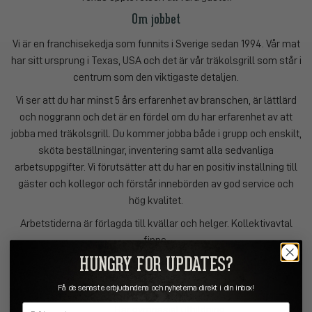
Om jobbet
Vi är en franchisekedja som funnits i Sverige sedan 1994. Vår mat
har sitt ursprung i Texas, USA och det är vår träkolsgrill som står i
centrum som den viktigaste detaljen.
Vi ser att du har minst 5 års erfarenhet av branschen, är lättlärd
och noggrann och det är en fördel om du har erfarenhet av att
jobba med träkolsgrill. Du kommer jobba både i grupp och enskilt,
sköta beställningar, inventering samt alla sedvanliga
arbetsuppgifter. Vi förutsätter att du har en positiv inställning till
gäster och kollegor och förstår innebörden av god service och
hög kvalitet.
Arbetstiderna är förlagda till kvällar och helger. Kollektivavtal
finns.
Vi söker dig som
HUNGRY FOR UPDATES?
Har minst 5 års erfarenhet som kock i à la carte-kök
Få de senaste erbjudandena och nyheterna direkt i din inbox!
Email
Har gymnasial utbildning