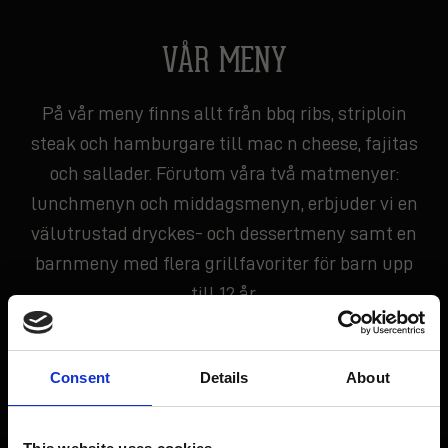
VÅR MENY​
På vår meny finns allt från bbq ribs, striploin
steak och hamburgare till mac n cheese, fajitas
och sallader. Förutom våra två matmenyer:
lunchmenyn och middagsmenyn, erbjuder vi en
välutrustad dryckes- och dessertmeny samt en
barnmeny med flera grillfavoriter för barn upp
till 12 år.
HÄR KAN DU LÄSA ALLA VÅRA MENYER
Consent
Details
About