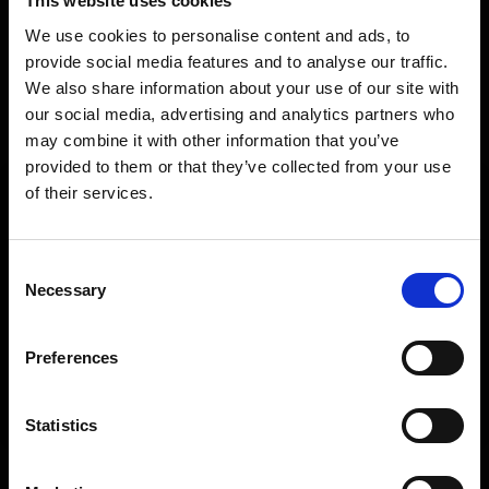
This website uses cookies
UTVALT FRÅN MENYN:
We use cookies to personalise content and ads, to
provide social media features and to analyse our traffic.
CALIFORNIA BURGER 119 KR
We also share information about your use of our site with
our social media, advertising and analytics partners who
Burgare med cheddarost, majonnäs, lök, sallad,
may combine it with other information that you’ve
guacamole, salsa. Serveras med coleslaw,
provided to them or that they’ve collected from your use
pickles & fries
of their services.
HUNGRY FOR UPDATES?
PORTOBELLO BURGER 139 KR
Få de senaste erbjudandena och nyheterna direkt i din inbox!
Burgare med portabellosvamp, guacamole,
Consent
Email
Necessary
svarta bönor & crispy onion. Serveras med
Selection
smokey red pepper sauce, pickles & fries
Restaurang
FISH & TOTS 129 KR
Preferences
Friterad sejfile med ranch dip, tater tots,
SIGN UP!
coleslaw & grillad citron
Statistics
GRILLED TUNA SALAD 169 KR