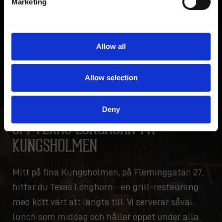
Marketing
Sallad med körsbärstomater, majs, avokado,
grillad tonfisk, jalapeño pepper dressing,
koriander & crispy onion
Allow all
Allow selection
Deny
OM TEXAS LONGHORN PÅ
KUNGSHOLMEN
Mitt på fina Kungsholmen, på Fleminggatan 27,
hittar du Texas Longhorn – en grill-restaurang
med kött värt att längta till. Vi serverar såväl
lunch som middag och håller öppet under alla