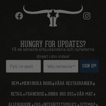
HUNGRY FOR UPDATES?
Få de senaste erbjudandena och nyheterna
direkt i din inbox!
Email
Restaurang
SIGN UP!
HEM
MENY/BOKA BORD
VÅRA RESTAURANGER
RETAIL
FRANCHISE
JOBBA HOS OSS
VÅR MAT
ALLERGIGUIDE
FAQ
INTEGRITETSPOLICY
SITEMAP