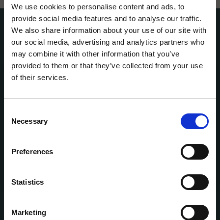
We use cookies to personalise content and ads, to
provide social media features and to analyse our traffic.
FAVORITER FRÅN MENYN I ÖSTERSUND:
We also share information about your use of our site with
our social media, advertising and analytics partners who
Här har vi samlat några av våra favoriter från grillen i
may combine it with other information that you’ve
Östersund:
provided to them or that they’ve collected from your use
of their services.
HUNGRY FOR UPDATES?
BBQ RIBS
Få de senaste erbjudandena och nyheterna direkt i din inbox!
Consent
Email
Necessary
Selection
265 kr
Restaurang
THE UGLY AMERICAN BURGER
Preferences
SIGN UP!
239 kr
Statistics
CRISPY CHICKEN SALAD
Marketing