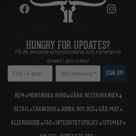
HUNGRY FOR UPDATES?
Få de senaste erbjudandena och nyheterna
direkt i din inbox!
Email
Restaurang
SIGN UP!
HEM
MENY/BOKA BORD
VÅRA RESTAURANGER
RETAIL
FRANCHISE
JOBBA HOS OSS
VÅR MAT
ALLERGIGUIDE
FAQ
INTEGRITETSPOLICY
SITEMAP