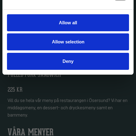
225 kr
HALF GRATINATED LOBSTER
Allow all
275 KR
Allow selection
SURF N TURF
619 KR
Deny
PULLED PORK SANDWICH
225 KR
Vill du se hela vår meny på restaurangen i Ösersund? Vi har en
middagsmeny, en dessert- och dryckesmeny samt en
barnmeny.
VÅRA MENYER