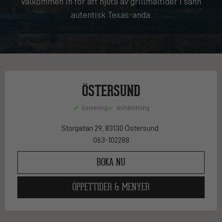
Välkommen in för att njuta av grillmåltider i sann
autentisk Texas-anda.
ÖSTERSUND
Servering
Avhämtning
Storgatan 29
, 83130 Östersund
063-102288
BOKA NU
ÖPPETTIDER & MENYER