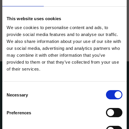
GRILL I VÄXJÖ
This website uses cookies
När du vill upptäcka grillens äkta essens, är Texas Longhorn
platsen att besöka. På vår grill i Växjö kombineras stadens
We use cookies to personalise content and ads, to
charm med en brinnande passion för grillning. Restaurangen
provide social media features and to analyse our traffic.
utmärker sig genom sin förmåga att framhäva råvarornas
We also share information about your use of our site with
kvalitet. våra kockar och serveringspersonal strävar efter att
our social media, advertising and analytics partners who
varje besök ska bli en oförglömlig upplevelse.
may combine it with other information that you’ve
provided to them or that they’ve collected from your use
of their services.
DJUPA SMAKER PÅ TEXAS
HUNGRY FOR UPDATES?
LONGHORN I VÄXJÖ
Få de senaste erbjudandena och nyheterna direkt i din inbox!
Consent
Email
Necessary
Selection
Umami, den femte grundsmaken, spelar en huvudroll i Texas
Restaurang
Longhorns kök. Den djupa och fylliga smaken som umami ger,
förhöjer varje rätt och ger en extra dimension till
Preferences
grillupplevelsen. Från saftiga biffar till välkryddade sidorätter.
SIGN UP!
Hos oss är varje tugga är en fest för smaklökarna.