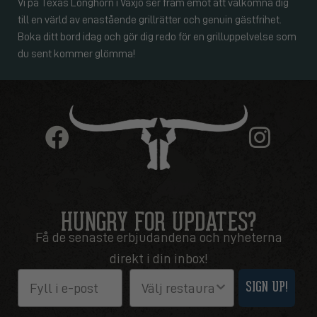
Vi på Texas Longhorn i Växjö ser fram emot att välkomna dig
till en värld av enastående grillrätter och genuin gästfrihet.
Boka ditt bord idag och gör dig redo för en grilluppelvelse som
du sent kommer glömma!
HUNGRY FOR UPDATES?
Få de senaste erbjudandena och nyheterna
direkt i din inbox!
Email
Restaurang
SIGN UP!