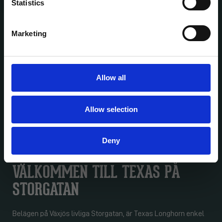
Statistics
KÖTT AV HÖGSTA KVALITET
Marketing
På Texas Longhorn i Växjö är kött inte bara en ingrediens, det
är en passion. Med stor omsorg väljs kött av högsta kvalitet,
som sedan tillagas till perfektion. Detta resulterar i en
Allow all
grillupplevelse som är svår att överträffa, med smaker som
stannar kvar länge.
Allt vårt kött är 100 % kvalitetskött – från noggrant utvalda
Allow selection
gårdar nära dig.
Deny
Läs mer och boka bord
VÄLKOMMEN TILL TEXAS PÅ
STORGATAN
Belägen på Växjös livliga Storgatan, är Texas Longhorn enkel