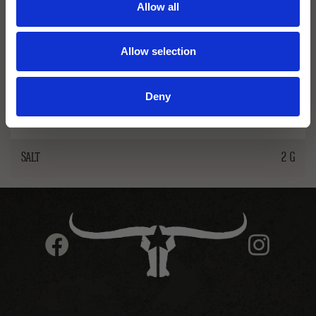
- VARAV MÄTTAT FETT
5,6 G
Allow all
KOLHYDRATER
6,4 G
Allow selection
- VARAV SOCKERARTER
5 G
Deny
PROTEIN
1,8 G
SALT
2 G