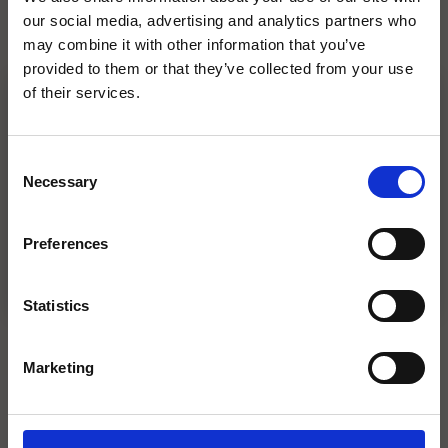
SOJAPROTEIN, salt), glukosfruktos sirap, salt, färsk
our social media, advertising and analytics partners who
chili, lök, vitlök, rödvinsvinäger (innehåller
may combine it with other information that you’ve
SO2>10ppm), ÄGGULAPULVER, rökarom,
provided to them or that they’ve collected from your use
vitvinsvinäger, modifierad stärkelse,
of their services.
HUNGRY FOR UPDATES?
surhetsreglerande medel (E260, E330),
konserveringsmedel (E202, E211),
Få de senaste erbjudandena och nyheterna direkt i din inbox!
Consent
förtjockningsmedel (E415, E412), färgämne (E150c
Email
Necessary
Selection
Restaurang
NÄRINGSVÄRDE (PER 100G)
Preferences
SIGN UP!
Statistics
ENERGI
1564 KJ / 374 KCAL
Marketing
FETT
39 G