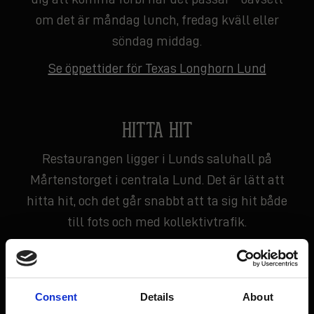
om det är måndag lunch, fredag kväll eller
söndag middag.
Se öppettider för Texas Longhorn Lund
HITTA HIT
Restaurangen ligger i Lunds saluhall på
Mårtenstorget i centrala Lund. Det är lätt att
hitta hit, och det går snabbt att ta sig hit både
till fots och med kollektivtrafik.
Hitta hit
Consent
Details
About
TAKE AWAY