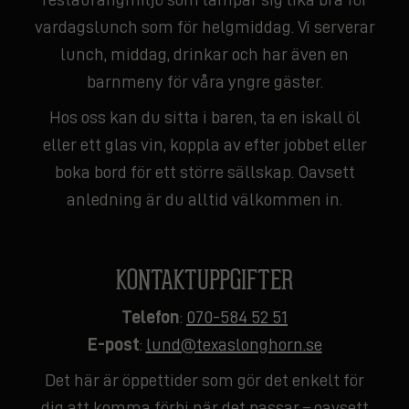
vardagslunch som för helgmiddag. Vi serverar
lunch, middag, drinkar och har även en
barnmeny för våra yngre gäster.
Hos oss kan du sitta i baren, ta en iskall öl
eller ett glas vin, koppla av efter jobbet eller
boka bord för ett större sällskap. Oavsett
anledning är du alltid välkommen in.
KONTAKTUPPGIFTER
Telefon
:
070-584 52 51
E-post
:
lund@texaslonghorn.se
Det här är öppettider som gör det enkelt för
dig att komma förbi när det passar – oavsett