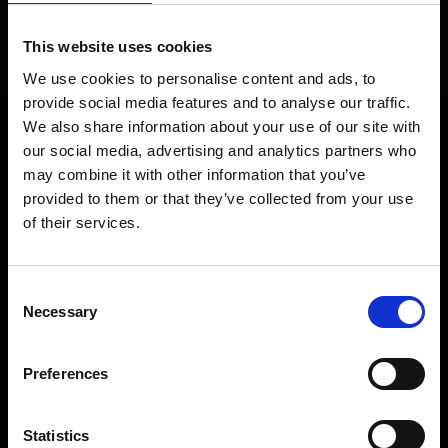
Om du vill äta hemma erbjuder vi även take
This website uses cookies
away. Det går bra att ringa in beställningen
We use cookies to personalise content and ads, to
eller komma förbi restaurangen, så ordnar vi
provide social media features and to analyse our traffic.
maten åt dig medan du väntar.
We also share information about your use of our site with
our social media, advertising and analytics partners who
may combine it with other information that you’ve
provided to them or that they’ve collected from your use
SMAKA TEXAS HEMMA
of their services.
HUNGRY FOR UPDATES?
Texas Longhorn finns inte bara i restaurangen.
Få de senaste erbjudandena och nyheterna direkt i din inbox!
I butikerna hittar du våra egna produkter som
Consent
Email
Necessary
ribs, såser, coleslaw och mer därtill. Perfekt
Selection
för dig som vill skapa en Texas-inspirerad
Restaurang
Preferences
måltid i ditt eget kök.
SIGN UP!
Statistics