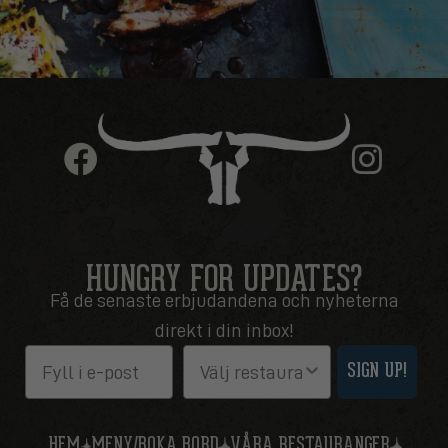
HUNGRY FOR UPDATES?
Få de senaste erbjudandena och nyheterna
direkt i din inbox!
Email
Restaurang
SIGN UP!
HEM
MENY/BOKA BORD
VÅRA RESTAURANGER