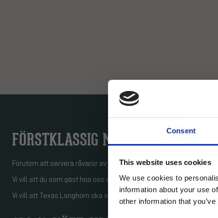
Consent
FÖRSTKLASSIG MAT OCH SERVICE
This website uses cookies
Förutom att servera råvaror av högsta kvalitet strävar vi efter att 
We use cookies to personalis
Vi vill att du som gäst hos oss ska uppleva en hemtrevlig och vä
Email
information about your use of
Vi vill att Texas Longhorn ska vara en plats att återvända till – b
other information that you’ve
Restau