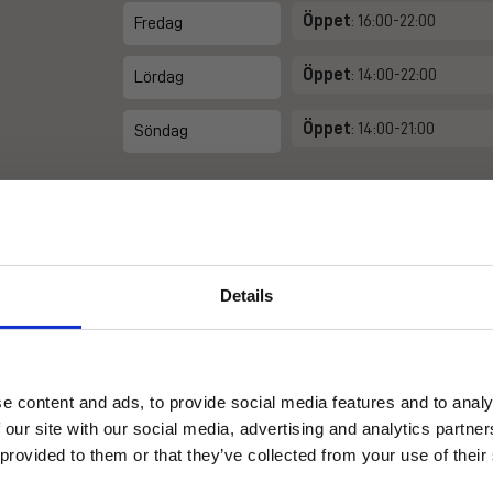
Öppet
: 16:00-22:00
Fredag
Öppet
: 14:00-22:00
Lördag
Öppet
: 14:00-21:00
Söndag
Details
HUNGRY FOR UPDATES?
erbjuda en förstklassig service.
Få de senaste erbjudandena och nyheterna direkt i din inbox!
e content and ads, to provide social media features and to analy
lkomnande atmosfär, där du blir väl omhändertagen.
 our site with our social media, advertising and analytics partn
åde för maten, atmosfären och servicen.
 provided to them or that they’ve collected from your use of their
rang