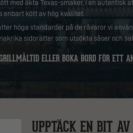
 kött med äkta Texas-smaker, i en autentisk a
 enbart kött av hög kvalitet.
sätter höga standarder på de råvaror vi använ
akrika sidorätter som utsökta såser och sal
 GRILLMÅLTID ELLER BOKA BORD FÖR ETT AN
UPPTÄCK EN BIT AV