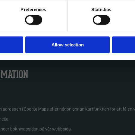
Preferences
Statistics
SIGN UP!
, uppfött och slaktat under ansvarsfulla förhållanden.
Allow selection
RMATION
a in adressen i Google Maps eller någon annan kartfunktion för att få en
ejla.
vänder bokningssidan på vår webbsida.