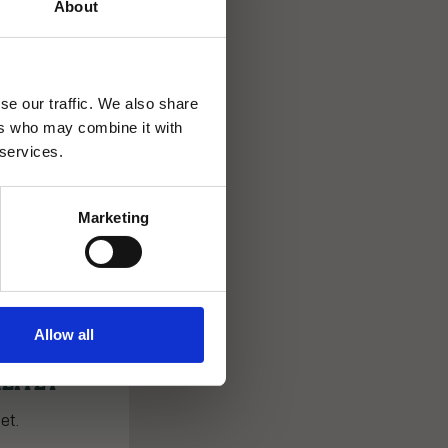
About
se our traffic. We also share
ers who may combine it with
 services.
Marketing
I
Allow all
LITET
et.