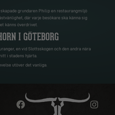
.
, skapade grundaren Philip en restaurangmiljö
gästvänlighet, där varje besökare ska känna sig
et känns överdrivet.
HORN I GÖTEBORG
uranger, en vid Slottsskogen och den andra nära
tt i stadens hjärta.
else utöver det vanliga.