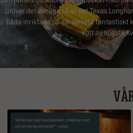
utöver det vanliga så är det Texas Longhor
båda inriktade på att servera fantastiskt kö
kött av högsta kv
VÅR
”Alltid lika nöjd med besöket. Underbar mat
och en härlig atmosfär” – Jonas