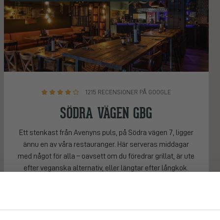
1215 RECENSIONER PÅ GOOGLE
SÖDRA VÄGEN GBG
Ett stenkast från Avenyns puls, på Södra vägen 7, ligger
ännu en av våra restauranger. Här serveras middagar
med något för alla – oavsett om du föredrar grillat, är ute
efter veganska alternativ, eller längtar efter långkok.
Södra Vägen 7, 41135 Göteborg
031-7111540