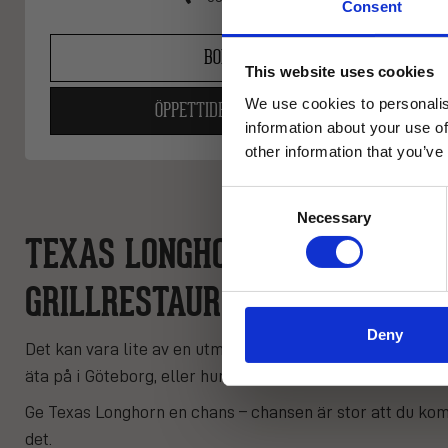
Consent
BOKA NU
This website uses cookies
We use cookies to personalis
ÖPPETTIDER & MENYER
Email
information about your use of
other information that you’ve
Restau
Consent
Necessary
Selection
TEXAS LONGHORN I GÖTEBORG 
GRILLRESTAURANGER I VÄRLDS
Deny
Det kan vara lite av en utmaning att sålla fram de riktigt 
äta på i Göteborg, eller hur?
Ge Texas Longhorn en chans – chansen är stor att du ko
det.