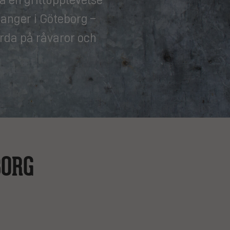
ranger i Göteborg –
jorda på råvaror och
BORG