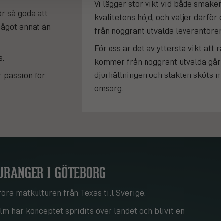
Vi lägger stor vikt vid både smake
är så goda att
kvalitetens höjd, och väljer därför
 något annat än
från noggrant utvalda leverantörer
För oss är det av yttersta vikt att 
s.
kommer från noggrant utvalda går
djurhållningen och slakten sköts 
r passion för
omsorg.
URANGER I GÖTEBORG
öra matkulturen från Texas till Sverige.
m har konceptet spridits över landet och blivit en