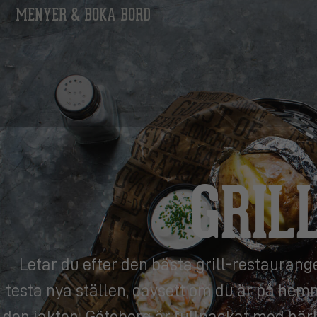
MENYER & BOKA BORD
GRIL
Letar du efter den bästa grill-restaurang
testa nya ställen, oavsett om du är på hemm
den jakten. Göteborg är fullpackat med härl