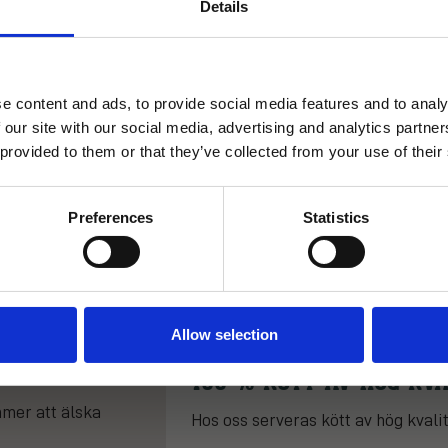
Details
HUNGRY FOR UPDATES?
BOKA NU
Få de senaste erbjudandena och nyheterna direkt i din inbox!
e content and ads, to provide social media features and to analy
ÖPPETTIDER & MENYER
 our site with our social media, advertising and analytics partn
 provided to them or that they’ve collected from your use of their
rang
Preferences
Statistics
–
SIGN UP!
MATEN PÅ TEXAS 
KLASS!
GÖTEBORG
Allow selection
bra ställena att
100 % KÖTT AV HÖG KVA
mmer att älska
Hos oss serveras kött av hög kvalit