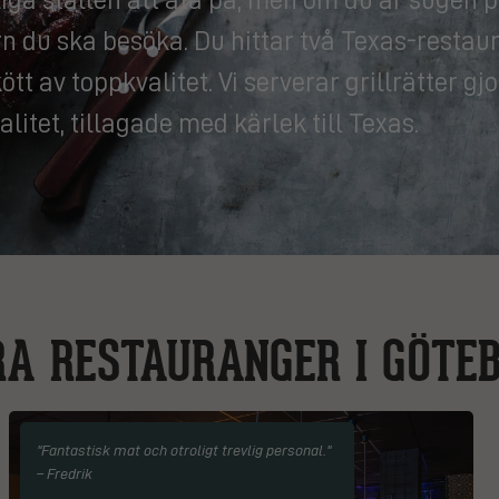
n du ska besöka. Du hittar två Texas-restau
tt av toppkvalitet. Vi serverar grillrätter g
alitet, tillagade med kärlek till Texas.
A RESTAURANGER I GÖTE
"Fantastisk mat och otroligt trevlig personal."
– Fredrik