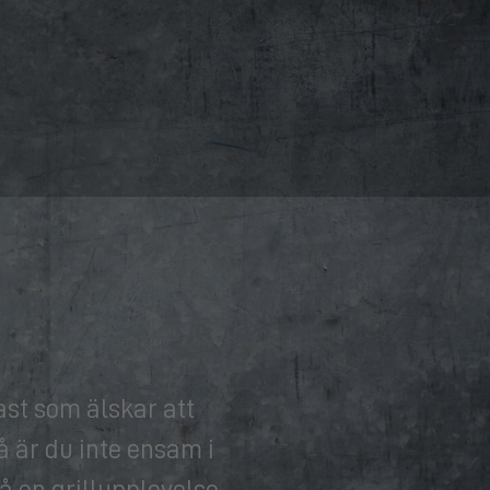
ast som älskar att
å är du inte ensam i
å en grillupplevelse