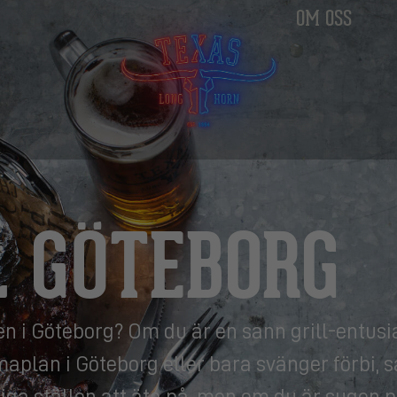
OM OSS
L GÖTEBORG
en i Göteborg? Om du är en sann grill-entusi
aplan i Göteborg eller bara svänger förbi, s
iga ställen att äta på, men om du är sugen p