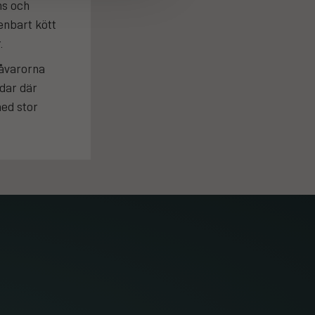
ns och
 enbart kött
.
råvarorna
dar där
med stor