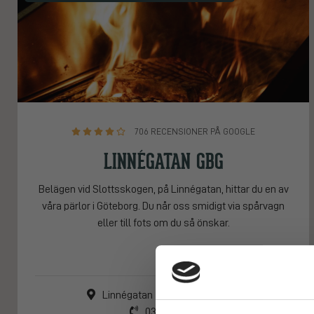
706 RECENSIONER PÅ GOOGLE
LINNÉGATAN GBG
Belägen vid Slottsskogen, på Linnégatan, hittar du en av
våra pärlor i Göteborg. Du når oss smidigt via spårvagn
eller till fots om du så önskar.
Linnégatan 78, 41308 Göteborg
031-3331515