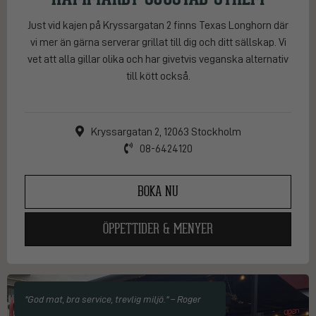
Just vid kajen på Kryssargatan 2 finns Texas Longhorn där
vi mer än gärna serverar grillat till dig och ditt sällskap. Vi
vet att alla gillar olika och har givetvis veganska alternativ
till kött också.
Kryssargatan 2, 12063 Stockholm
08-6424120
BOKA NU
ÖPPETTIDER & MENYER
"God mat, bra service, trevlig miljö." – Roger