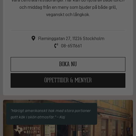
våra centrala restauranger. Här kan du njuta av både lunch
och middag från en meny som bjuder på både grill,
veganskt och långkok.
Fleminggatan 27, 11226 Stockholm
08-6511661
BOKA NU
ÖPPETTIDER & MENYER
"Härligt amerikanskt hak med stora portioner
gott käk i skön atmosfär." – Kaj