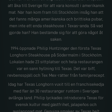
att åka till Sverige för att vara konsult i amerikansk
mat. När han kom fram till Stockholm insåg han att
det fanns många amerikanska och brittiska pubar,
men inte ett enda steakhouse i Texas-anda. Så vad
gjorde han? Han bestämde sig för att göra något åt
saken.
1994 öppnade Philip Huntzinger den första Texas
Longhorn Steakhouse på Södermalm i Stockholm.
Lokalen hade 23 sittplatser och hela restaurangen
var en sann hyllning till Texas. Det var biff,
revbensspjäll och Tex Mex-rätter från familjerecept.
Idag har Texas Longhorn vuxit till en franchisekedja
med fler än 30 restauranger runtom i Sveriges
avlånga land. Philip lyckades introducera Texas för
svensk kultur med gästfrihet, jalapeños och
avslappnad mat. Genuina smaker av Texas helt