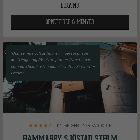
BOKA NU
ÖPPETTIDER & MENYER
"God service och alltid trevlig personal som
anstränger sig för att få platser även till oss
som inte bokat. Ett populärt ställe i Sjöstan." –
Fredrik
1163 RECENSIONER PÅ GOOGLE
HAMMARBY SJÖSTAD STHLM