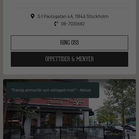
S:t Paulsgatan 4A, 11846 Stockholm
08-7020682
RING OSS
ÖPPETTIDER & MENYER
"Trevlig atmosfär och vällagad mat!" – Niklas