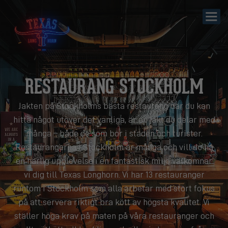
RESTAURANG STOCKHOLM
Jakten på Stockholms bästa restaurang där du kan
hitta något utöver det vanliga, är en jakt du delar med
många – både de som bor i staden och turister.
Restaurangerna i Stockholm är många och vill du ha
en härlig upplevelse i en fantastisk miljö välkomnar
vi dig till Texas Longhorn. Vi har 13 restauranger
runtom i Stockholm som alla arbetar med stort fokus
på att servera riktigt bra kött av högsta kvalitet. Vi
ställer höga krav på maten på våra restauranger och