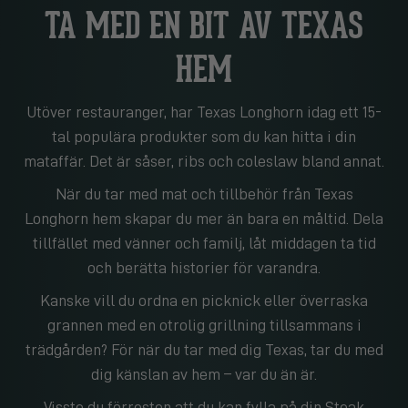
TA MED EN BIT AV TEXAS
HEM
Utöver restauranger, har Texas Longhorn idag ett 15-
tal populära produkter som du kan hitta i din
mataffär. Det är såser, ribs och coleslaw bland annat.
När du tar med mat och tillbehör från Texas
Longhorn hem skapar du mer än bara en måltid. Dela
tillfället med vänner och familj, låt middagen ta tid
och berätta historier för varandra.
Kanske vill du ordna en picknick eller överraska
grannen med en otrolig grillning tillsammans i
trädgården? För när du tar med dig Texas, tar du med
dig känslan av hem – var du än är.
Visste du förresten att du kan fylla på din Steak