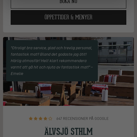
BOKA NU
ÖPPETTIDER & MENYER
"Otroligt bra service, glad och trevlig personal,
fantastisk mat!! Bland det godaste jag ätit!
Härlig atmosfär! Helt klart rekommendera
varmt att gå hit och njuta av fantastisk mat!" –
Emelie
647 RECENSIONER PÅ GOOGLE
ÄLVSJÖ STHLM