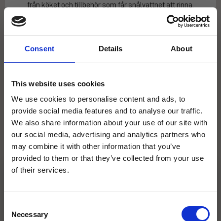
från köket och tillbehör som får snålvattnet att rinna.
Consent
Details
About
Råsundavägen 112, 16950 Stockholm
08-274858
This website uses cookies
BOKA NU
We use cookies to personalise content and ads, to
provide social media features and to analyse our traffic.
ÖPPETTIDER & MENYER
We also share information about your use of our site with
our social media, advertising and analytics partners who
may combine it with other information that you’ve
provided to them or that they’ve collected from your use
of their services.
"Den bästa steak jag ätit. Personalen var
HUNGRY FOR UPDATES?
väldigt trevlig och tillmötesgående. Väldigt
avkopplande miljö. Rekommenderas varmt." –
Få de senaste erbjudandena och nyheterna direkt i din inbox!
Consent
Ruslan
Email
Necessary
Selection