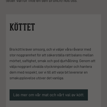
(eller varför inte en sen brunch) hos oss.
KÖTTET
Bra kött kräver omsorg, och vi väljer våra råvaror med
stor noggrannhet för att säkerställa rätt balans mellan
mörhet, saftighet, smak och god djurhållning. Genom att
välja noggrant utvalda styckningsdetaljer och hantera
dem med respekt, ser vi till att varje bit levererar en
smakupplevelse utöver det vanliga.
Läs mer om vår mat och vårt val av kött.