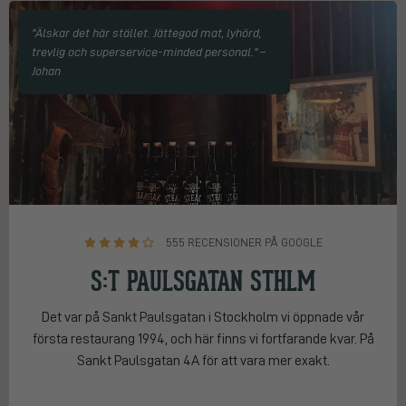
"Älskar det här stället. Jättegod mat, lyhörd,
trevlig och superservice-minded personal." –
Johan
555 RECENSIONER PÅ GOOGLE
S:T PAULSGATAN STHLM
Det var på Sankt Paulsgatan i Stockholm vi öppnade vår
första restaurang 1994, och här finns vi fortfarande kvar. På
Sankt Paulsgatan 4A för att vara mer exakt.