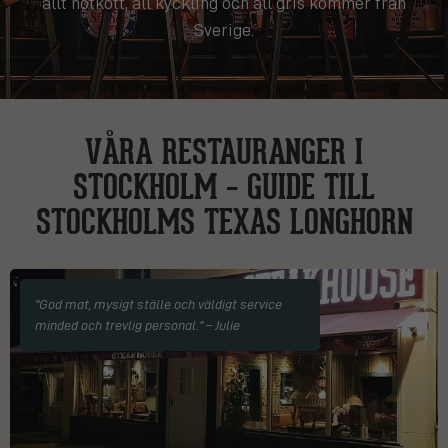
allt nötkött, all kyckling och all gris kommer från
Sverige.
VÅRA RESTAURANGER I
STOCKHOLM – GUIDE TILL
STOCKHOLMS TEXAS LONGHORN
"God mat, mysigt ställe och väldigt service
minded och trevlig personal." – Julie