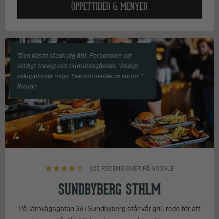
ÖPPETTIDER & MENYER
"Den bästa steak jag ätit. Personalen var
väldigt trevlig och tillmötesgående. Väldigt
avkopplande miljö. Rekommenderas varmt." –
Ruslan
628 RECENSIONER PÅ GOOGLE
SUNDBYBERG STHLM
På Järnvägsgatan 36 i Sundbyberg står vår grill redo för att