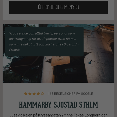
ÖPPETTIDER & MENYER
"God service och alltid trevlig personal som
anstränger sig för att få platser även till oss
som inte bokat. Ett populärt ställe i Sjöstan." –
Fredrik
1163 RECENSIONER PÅ GOOGLE
HAMMARBY SJÖSTAD STHLM
Just vid kajen på Kryssargatan 2 finns Texas Longhorn där