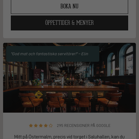
BOKA NU
ÖPPETTIDER & MENYER
"God mat och fantastiska servitörer!" – Elin
295 RECENSIONER PÅ GOOGLE
Mitt på Östermalm, precis vid torget i Saluhallen, kan du