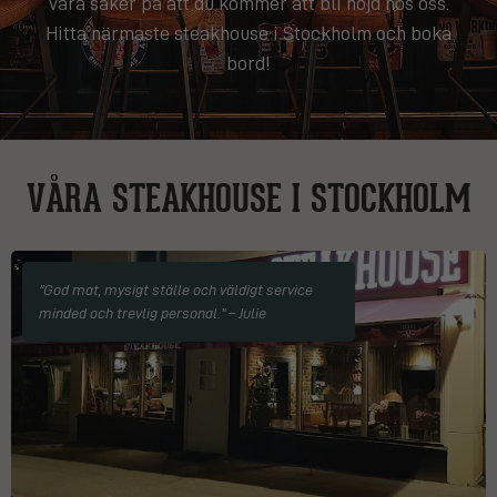
vara säker på att du kommer att bli nöjd hos oss.
Hitta närmaste steakhouse i Stockholm och boka
bord!
VÅRA STEAKHOUSE I STOCKHOLM
"God mat, mysigt ställe och väldigt service
minded och trevlig personal." – Julie