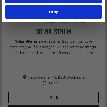
Deny
547 RECENSIONER PÅ GOOGLE
SOLNA STHLM
I Solna, eller närmare bestämt Råsunda, hittar du vår
restaurang på Råsundavägen 112. Känn doften av äkta grill
från köket och tillbehör som får snålvattnet att rinna.
Råsundavägen 112, 16950 Stockholm
08-274858
BOKA NU