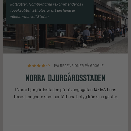
kötträtter. Hamburgarna rekommenderas i
toppkvalitet. Ett plus är att din hund är
välkommen in." Stefan
196 RECENSIONER PÅ GOOGLE
NORRA DJURGÅRDSSTADEN
I Norra Djurgårdsstaden på Lövängsgatan 14-16A finns
Texas Longhorn som har fått fina betyg från sina gäster.