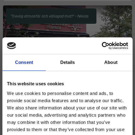
"Trevlig atmosfär och vällagad mat!" – Niklas
Consent
Details
About
This website uses cookies
365 RECENSIONER PÅ GOOGLE
We use cookies to personalise content and ads, to
SOLLENTUNA STHLM
provide social media features and to analyse our traffic.
We also share information about your use of our site with
Givetvis har även vi hittat till Sollentuna och ställt upp både
our social media, advertising and analytics partners who
grill och stekbord. Du hittar oss på Allfarvägen 7A-B.
may combine it with other information that you’ve
provided to them or that they’ve collected from your use