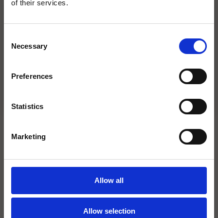
of their services.
HUNGRY FOR UPDATES?
Få de senaste erbjudandena och nyheterna direkt i din inbox!
Allfarvägen 7À-B, 19135 Stockholm
Consent
Email
Necessary
08-68442933
Selection
Restaurang
BOKA NU
Preferences
SIGN UP!
ÖPPETTIDER & MENYER
Statistics
Marketing
"Riktigt bra mat, goda drinkar och fantastiskt
trevlig personal!" – Kenneth
Allow all
Allow selection