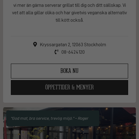
vi mer än gärna serverar grillat till dig och ditt sällskap. Vi
vet att alla gillar olika och har givetvis veganska alternativ
till kött också.
Kryssargatan 2, 12063 Stockholm
08-6424120
BOKA NU
ÖPPETTIDER & MENYER
"God mat, bra service, trevlig miljö." – Roger