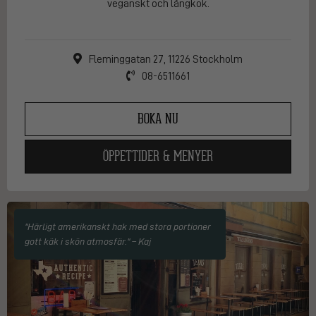
veganskt och långkok.
Fleminggatan 27, 11226 Stockholm
08-6511661
BOKA NU
ÖPPETTIDER & MENYER
"Härligt amerikanskt hak med stora portioner
gott käk i skön atmosfär." – Kaj