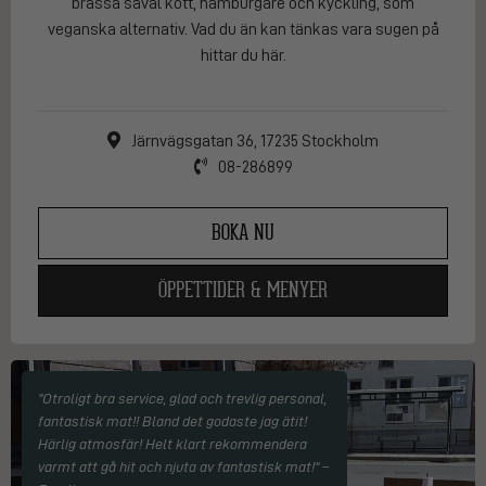
brassa såväl kött, hamburgare och kyckling, som
veganska alternativ. Vad du än kan tänkas vara sugen på
hittar du här.
Järnvägsgatan 36, 17235 Stockholm
08-286899
BOKA NU
ÖPPETTIDER & MENYER
"Otroligt bra service, glad och trevlig personal,
fantastisk mat!! Bland det godaste jag ätit!
Härlig atmosfär! Helt klart rekommendera
varmt att gå hit och njuta av fantastisk mat!" –