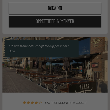
BOKA NU
ÖPPETTIDER & MENYER
"Så bra ställe och väldigt trevlig personal." –
Dina
873 RECENSIONER PÅ GOOGLE