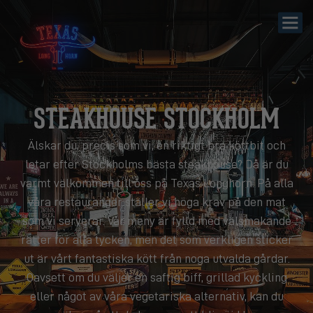
STEAKHOUSE STOCKHOLM
Älskar du, precis som vi, en riktigt bra köttbit och
letar efter Stockholms bästa steakhouse? Då är du
varmt välkommen till oss på Texas Longhorn. På alla
våra restauranger ställer vi höga krav på den mat
som vi serverar. Vår meny är fylld med välsmakande
rätter för alla tycken, men det som verkligen sticker
ut är vårt fantastiska kött från noga utvalda gårdar.
Oavsett om du väljer en saftig biff, grillad kyckling
eller något av våra vegetariska alternativ, kan du